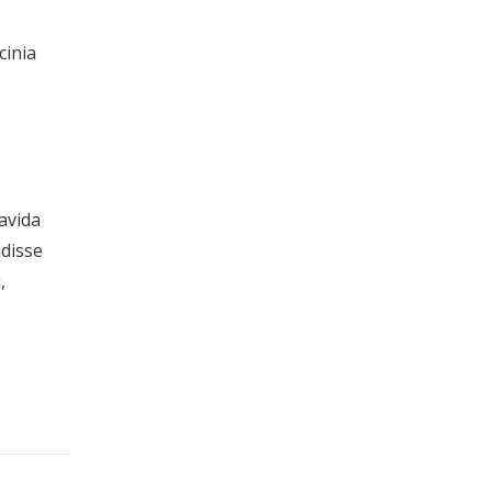
cinia
ravida
ndisse
,