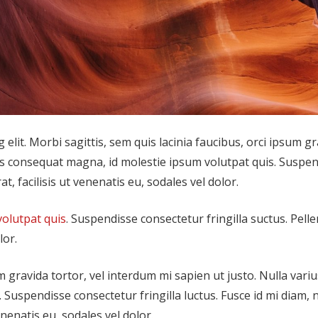
elit. Morbi sagittis, sem quis lacinia faucibus, orci ipsum g
ius consequat magna, id molestie ipsum volutpat quis. Suspe
t, facilisis ut venenatis eu, sodales vel dolor.
volutpat quis
. Suspendisse consectetur fringilla suctus. Pell
lor.
m gravida tortor, vel interdum mi sapien ut justo. Nulla variu
Suspendisse consectetur fringilla luctus. Fusce id mi diam, 
enenatis eu, sodales vel dolor.