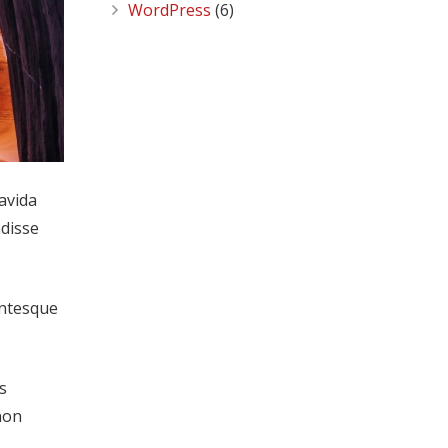
WordPress
(6)
ravida
ndisse
entesque
s
non